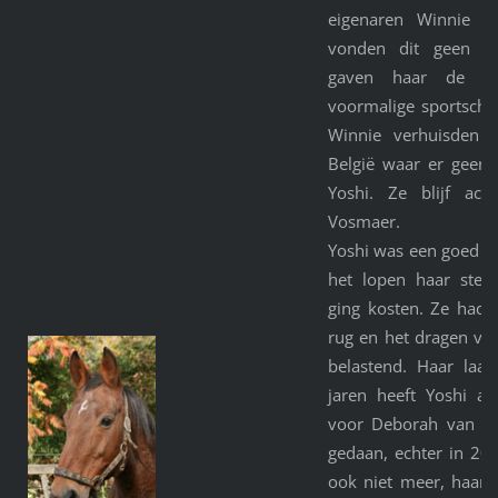
eigenaren Winnie e
vonden dit geen 
gaven haar de n
voormalige sportscho
Winnie verhuisden ui
België waar er geen 
Yoshi. Ze blijf ac
Vosmaer.
Yoshi was een goed ba
het lopen haar stee
ging kosten. Ze had 
rug en het dragen van
belastend. Haar laa
jaren heeft Yoshi als
voor Deborah van We
gedaan, echter in 201
ook niet meer, haar 