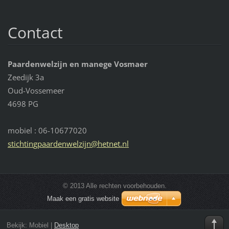
Contact
Paardenwelzijn en manege Vosmaer
Zeedijk 3a
Oud-Vossemeer
4698 PG
mobiel : 06-10677020
stichtin
gpaarden
welzijn@
hetnet.n
l
© 2013 Alle rechten voorbehouden.
Maak een gratis website
Bekijk:
Mobiel
|
Desktop