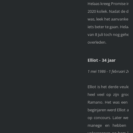
Helaas kreeg Promise in de
2020 koliek. Nadat de die
was, leek het aanvankeli
iets beter te gaan. Helaas 
van 8 juli toch nog gehee
overleden.
Elliot - 34 jaar
1 mei 1986 - 1 februari 202
Elliot is het derde veulen
heel veel op zijn groot
Ramano. Het was een gro
beginjaren werd Elliot al
op concours. Later werd 
manege en hebben zow
volwassenen op hem leren