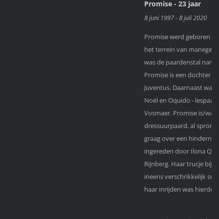
Promise - 23 jaar
8 juni 1997 - 8 juli 2020
Promise werd geboren in 
het terrein van manege V
was de paardenstal namel
Promise is een dochter va
Juventus. Daarnaast was zi
Noël en Oquido - lespaa
Vosmaer. Promise is/was 
dressuurpaard, al sprong 
graag over een hindernis.
ingereden door Ilona Quis
Rijnberg. Haar trucje bij 
ineens verschrikkelijk sne
haar inrijden was hierdoor