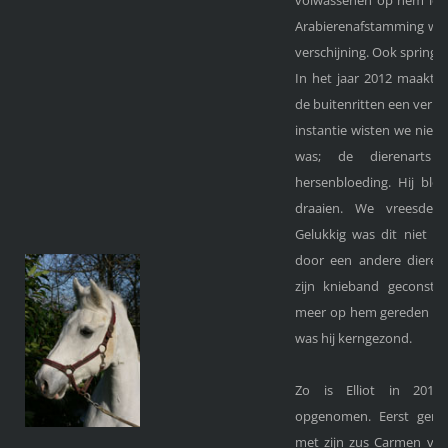
Arabierenafstamming was
verschijning. Ook springe
In het jaar 2012 maakte 
de buitenritten een verke
instantie wisten we niet
was; de dierenarts
hersenbloeding. Hij blee
draaien. We vreesden 
Gelukkig was dit niet he
door een andere dierena
zijn knieband geconstat
meer op hem gereden wo
was hij kerngezond.
Zo is Elliot in 2012
opgenomen. Eerst geno
met zijn zus Carmen van