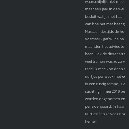
waarschijnlijk niet meer op
maar een jaar in de wei 
besluit wat je met haar wi
van hoe het met haar ging
Nassau - destijds de hoe
Vosmaer - gaf Wilna na ee
maanden het advies te ga
haar. Ook de dierenarts za
veel trainen was ze zo ver
redelijk mee kon doen met
uurtjes per week met een 
in een rustig tempo). Gel
stichting in mei 2019 bes
worden opgenomen en was
pensioenpaard. In haar 
uurtjes' liep ze vaak nog 
hemel!