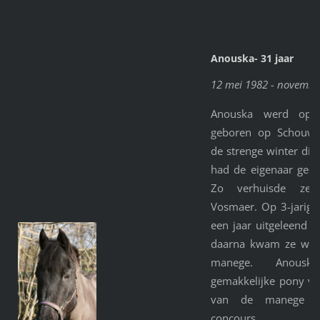
Anouska- 31 jaar
12 mei 1982 - novembe
Anouska werd op
geboren op Schouwen
de strenge winter die
had de eigenaar geen
Zo verhuisde ze
Vosmaer. Op 3-jarige 
een jaar uitgeleend 
daarna kwam ze weer
manege. Anous
gemakkelijke pony vo
van de manege al
concours.