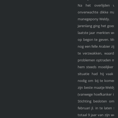
Na het overlijden va
onverwachte dikke maa
manegepony Weldy.
Jarenlang ging het goed m
laatste jaar merkten we to
op begon te geven. Mocht
nog een felle Arabier zijn
te verzwakken, waardoo
problemen optraden met 
hem steeds moeilijker en
situatie had hij vaak 
nodig om bij te komen.
zijn beste maatje Weldy s
(vanwege hoefkanker in 
Stichting besloten om 
februari jl. in te laten sl
totaal 9 jaar van zijn we