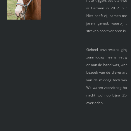
rit te krijgen, besloten we 
is Carmen in 2012 in de 
Hier heeft zij, samen met br
jaren gehad, waarbij z
streken nooit verloren is.
Geheel onverwacht ging 
zonmiddag ineens niet go
er aan de hand was, werd ni
bezoek van de dierenarts 
van de middag toch weer 
We waren voorzichtig hoopv
nacht toch op bijna 35-jar
overleden.