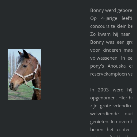
Bonny werd geboren 
Op 4-jarige leefti
concours te klein bev
Zo kwam hij naar m
Bonny was een grote
voor kinderen maar 
volwassenen. In een 
pony's Anouska en E
reservekampioen van 
In 2003 werd hij i
opgenomen. Hier heef
zijn grote vriendin 
welverdiende oud
genieten. In november
benen het echter a