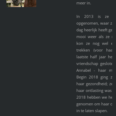
meer in.
In 2013 is ze in
opgenomen, waar ze t
dag heerlijk heeft ge
mooi weer als ze na
kon ze nog wel een
trekken (voor haar
laatste half jaar hee
vriendschap gesloten
Annabel - haar mede
Begin 2018 ging ze
haar gezondheid; ze 
haar ontlasting was ni
2018 hebben we het m
genomen om haar op 31
in te laten slapen.