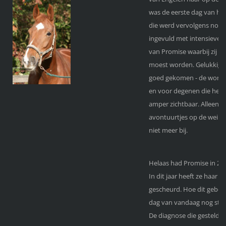
was de eerste dag van hun
die werd vervolgens no
ingevuld met intensieve v
van Promise waarbij zij 3
moest worden. Gelukkig is 
goed gekomen - de wond 
en voor degenen die het n
amper zichtbaar. Alleen n
avontuurtjes op de wei is
niet meer bij.
Helaas had Promise in 20
In dit jaar heeft ze haar a
gescheurd. Hoe dit gebeurd
dag van vandaag nog steed
De diagnose die gesteld w