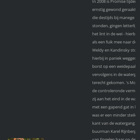
In 2008 is Promise tijden
ernstig gewond geraakt. 
die destijds bij manege V
stonden, gingen letterlijk 
het lint in de wei - hierb
als een fuik mee naar de 
Weldy en Kandinsky stond
hierbij in paniek wegges
borst op een weidepaal b
vervolgens in de waterga
terecht gekomen. 's Morg
de controleronde vermist 
zij aan het eind in de wa
met een gapend gat in haa
was er een minder steile 
kant van de watergang. H
buurman Karel Rijnberg e
van Engelen haar op de ka