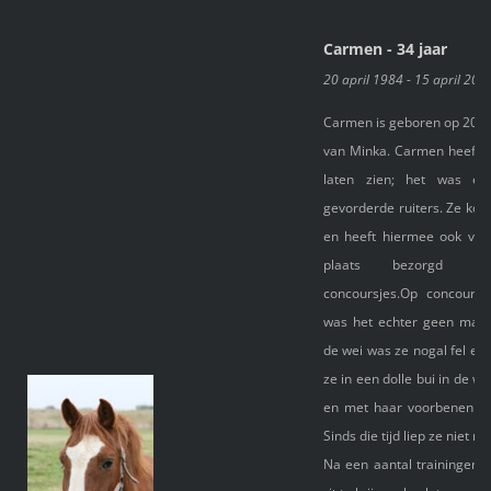
Carmen - 34 jaar
20 april 1984 - 15 april 201
Carmen is geboren op 20 ap
van Minka. Carmen heeft v
laten zien; het was e
gevorderde ruiters. Ze ko
en heeft hiermee ook veel
plaats bezorgd tijd
concoursjes.Op concours
was het echter geen makk
de wei was ze nogal fel en
ze in een dolle bui in de w
en met haar voorbenen o
Sinds die tijd liep ze niet m
Na een aantal trainingen