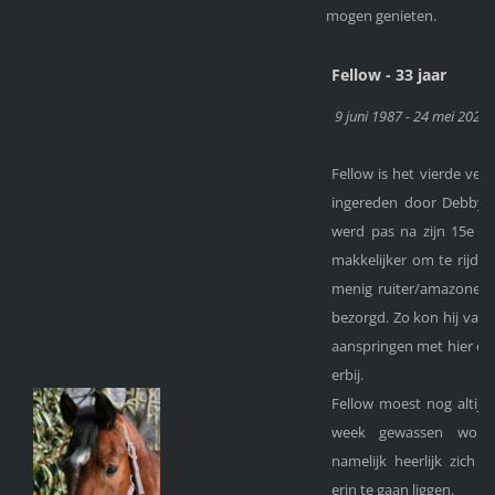
mogen genieten.
Fellow - 33 jaar
9 juni 1987 - 24 mei 2021
Fellow is het vierde veul
ingereden door Debby L
werd pas na zijn 15e le
makkelijker om te rijden
menig ruiter/amazone w
bezorgd. Zo kon hij vanui
aanspringen met hier en 
erbij.
Fellow moest nog altijd 
week gewassen word
namelijk heerlijk zich
erin te gaan liggen.