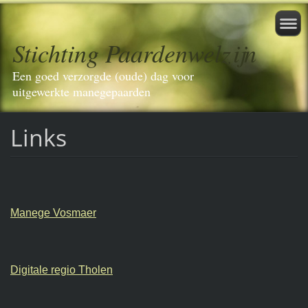
Stichting Paardenwelzijn
Een goed verzorgde (oude) dag voor
uitgewerkte manegepaarden
Links
Manege Vosmaer
Digitale regio Tholen